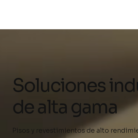
Soluciones ind
de alta gama
Pisos y revestimientos de alto rendimi